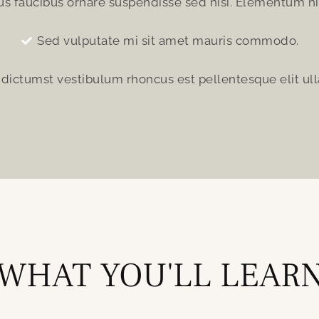
rus faucibus ornare suspendisse sed nisi. Elementum ni
Sed vulputate mi sit amet mauris commodo.
 dictumst vestibulum rhoncus est pellentesque elit ul
WHAT YOU'LL LEAR