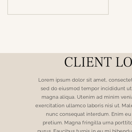
CLIENT L
piscing elit,
Lorem ipsum dolor sit amet, consectetu
e et dolore
sed do eiusmod tempor incididunt ut 
uis nostrud
magna aliqua. Utenim ad minim veni
a proin libero
exercitation ullamco laboris nisi ut. Ma
s egestas
nunc consequat interdum. Enim eu 
oncus dolor
pretium. Magna fringilla urna porttit
eque egestas.
purus. Faucibus turpis in eu mi biben