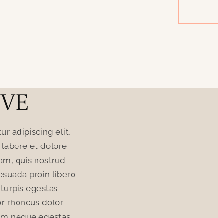
OVE
r adipiscing elit,
Lorem ipsum dolor sit amet, cons
labore et dolore
sed do eiusmod tempor incididu
am, quis nostrud
magna aliqua. Utenim ad minim
lesuada proin libero
exercitation ullamco laboris nisi u
turpis egestas
nunc consequat interdum. Eni
or rhoncus dolor
pretium. Magna fringilla urna p
dum neque egestas.
purus. Faucibus turpis in eu mi 