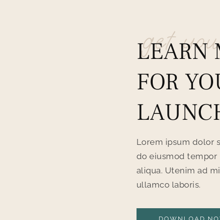
get you
LEARN 
FOR YO
LAUNC
Lorem ipsum dolor si
do eiusmod tempor i
aliqua. Utenim ad mi
ullamco laboris.
DOWNLOAD N