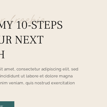
r freebie
MY 10-STEPS
UR NEXT
H
t amet, consectetur adipiscing elit, sed
ncididunt ut labore et dolore magna
nim veniam, quis nostrud exercitation
OW