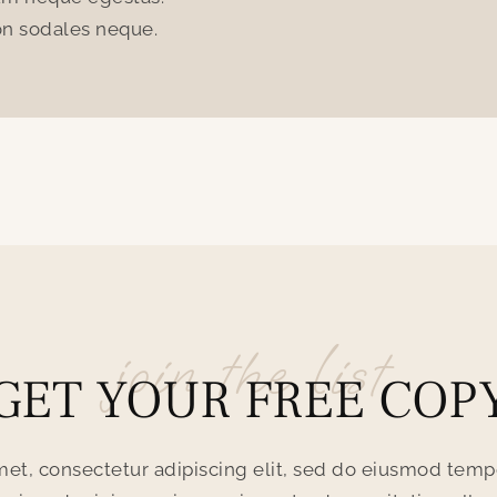
non sodales neque.
Est velit egestas dui id ornare. 
join the list
GET YOUR FREE COP
et, consectetur adipiscing elit, sed do eiusmod tempo