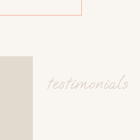
testimonials
ectetur adipiscing elit,
nt ut labore et dolore
 veniam, quis nostrud
t. Malesuada proin libero
m eu turpis egestas
orttitor rhoncus dolor
bibendum neque egestas.