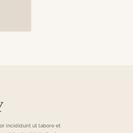
Arcu non sodales neque.
Y
r incididunt ut labore et